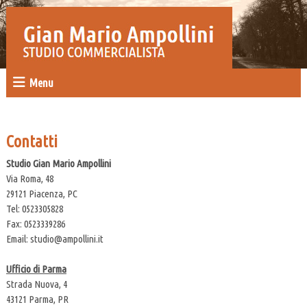
Menu
Contatti
Studio Gian Mario Ampollini
Via Roma, 48
29121
Piacenza
,
PC
Tel:
0523305828
Fax
:
0523339286
Email:
studio@ampollini.it
Ufficio di Parma
Strada Nuova, 4
43121
Parma,
PR