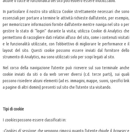
alcune o tutte le funzionalità del sito potrebbero essere inutilizzabili.
In particolare il nostro sito utilizza Cookie strettamente necessari che sono
essenziali per portare a termine le attività richieste dall’utente, per esempio,
per memorizzare informazioni fornite dall’utente mentre naviga nel sito o per
gestire lo stato di “login” durante la visita; utilizza Cookie di Analytics che
permettono di raccogliere dati relativi all’uso del sito, come i contenuti visitati
e le funzionalità utilizzate, con l’obbiettivo di migliorare le performance e il
layout del sito. Questi cookie possono essere inviati dal fornitore dello
strumento di Analytics, ma sono utilizzati solo per scopi legati al sito.
Nel corso della navigazione l'utente può ricevere sul suo terminale anche
cookie inviati da siti o da web server diversi (c.d. terze parti), sui quali
possono risiedere alcuni elementi (ad es. immagini, mappe, suoni, specifici link
a pagine di altri domini) presenti sul sito che l'utente sta visitando.
Tipi di cookie
I
cookies
possono essere classificati in:
-
Cookies di sessione
: che vengono rimossi quanto l’utente chiude il
browser
e