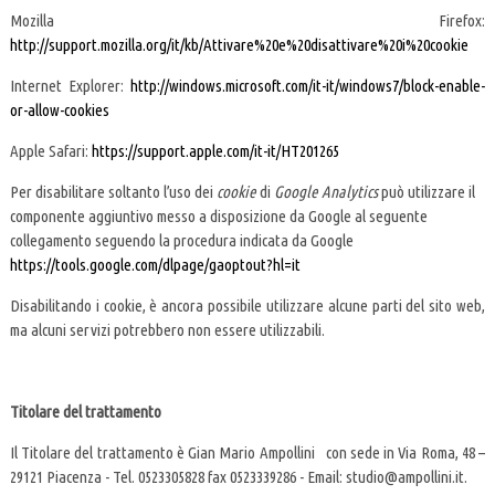
Mozilla Firefox:
http://support.mozilla.org/it/kb/Attivare%20e%20disattivare%20i%20cookie
Internet Explorer:
http://windows.microsoft.com/it-it/windows7/block-enable-
or-allow-cookies
Apple Safari:
https://support.apple.com/it-it/HT201265
Per disabilitare soltanto l’uso dei
cookie
di
Google Analytics
può utilizzare il
componente aggiuntivo messo a disposizione da Google al seguente
collegamento seguendo la procedura
indicata da Google
https://tools.google.com/dlpage/gaoptout?hl=it
Disabilitando i cookie, è ancora possibile utilizzare alcune parti del sito web,
ma alcuni servizi potrebbero non essere utilizzabili.
Titolare del trattamento
Il Titolare del trattamento è Gian Mario Ampollini con sede in Via Roma, 48 –
29121 Piacenza - Tel. 0523305828 fax 0523339286 - Email: studio@ampollini.it.