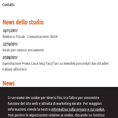
Contatti
News dello studio
16/11/2015
Rimborsi Fiscali - Comunicazione IBAN
22/10/2015
Reati per omessi versamenti
07/08/2015
Agevolazioni Prima Casa Imu/Tasi/Tari su immobili posseduti dai cittadini
italiani all'estero
News
06/08/2026
Correzione errori contabili: una soluzione di compromesso
Ci serviamo dei cookie per diversi fini, tra l'altro per consentire
funzioni del sito web e attività di marketing mirate. Per maggiori
07/08/2026
informazioni, riveda la nostra
informativa sulla privacy e sui cookie.
Cooperative compliance: la mappatura dei rischi fiscali derivanti
Può gestire le impostazioni relative ai cookie, cliccando su 'Gestisci
dall'applicazione dei principi contabili